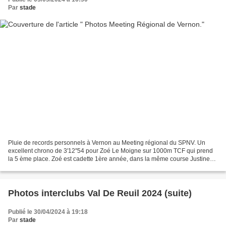
Par
stade
Pluie de records personnels à Vernon au Meeting régional du SPNV. Un
excellent chrono de 3'12''54 pour Zoé Le Moigne sur 1000m TCF qui prend
la 5 ème place. Zoé est cadette 1ère année, dans la même course Justine
Bagnost réalise 3'40''93 rp cadette 1ère...
Photos interclubs Val De Reuil 2024 (suite)
Publié le 30/04/2024 à 19:18
Par
stade