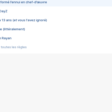
nsformé l’ennui en chef-d’œuvre
 DayZ
 a 13 ans (et vous l'avez ignoré)
e (littéralement)
im Rayan
 toutes les règles
s les jeux vidéo
us choquant de Rockstar ? - Le scandale BULLY
e plus moche de Steam
du RÊVE tourne au CAUCHEMAR
pendant 8 heures
it… à tort
umiliés par un jeu vidéo