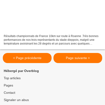
Résultats championnats de France 10km sur route à Roanne .Très bonnes
performances de nos trois représentants du stade dieppois, malgré une
température avoisinant les 28 degrés et un parcours avec quelques
difficultés .Dans la course réservée aux femmes...
< Page précédente
Page suivante >
Hébergé par Overblog
Top articles
Pages
Contact
Signaler un abus