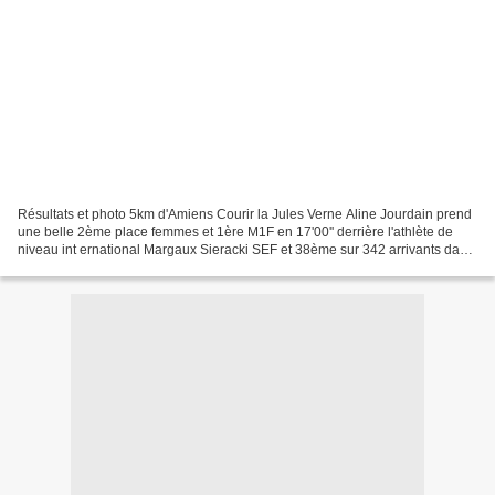
Résultats et photo 5km d'Amiens Courir la Jules Verne Aline Jourdain prend
une belle 2ème place femmes et 1ère M1F en 17'00'' derrière l'athlète de
niveau int ernational Margaux Sieracki SEF et 38ème sur 342 arrivants dans
la course athlète confirmé....