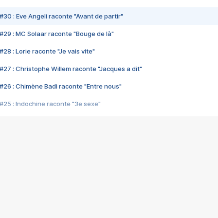
#30 : Eve Angeli raconte "Avant de partir"
#29 : MC Solaar raconte "Bouge de là"
28 : Lorie raconte "Je vais vite"
#27 : Christophe Willem raconte "Jacques a dit"
#26 : Chimène Badi raconte "Entre nous"
#25 : Indochine raconte "3e sexe"
#24 : Zaho raconte "C'est chelou"
#23 : Patrick Bruel raconte "Au café des délices"
#22 : Kyo raconte "Le chemin"
#21 : Nolwenn Leroy raconte "Cassé"
#20 : Patrick Hernandez raconte "Born to be alive"
#19 : Lorie raconte "Près de moi"