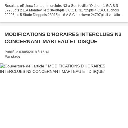
Résultats officieux 1er tour interclubs N3 à Gonfreville l'Orcher . 1 G.A.B.S
37265pts 2 E.A.Mondeville 2 36496pts 3 C.O.B. 31725pts 4 C.A.Cauchois
29296pts 5 Stade Dieppois 28915pts 6 A.S.C.Le Havre 24797pts Il va falloir
se mobiliser fort pour le 2ème...
MODIFICATIONS D'HORAIRES INTERCLUBS N3
CONCERNANT MARTEAU ET DISQUE
Publié le 03/05/2018 à 15:41
Par
stade