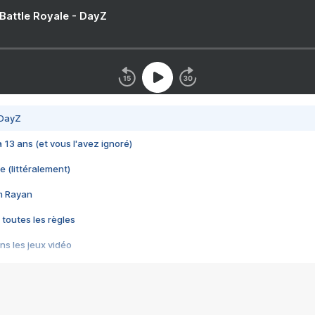
 Battle Royale - DayZ
 DayZ
 a 13 ans (et vous l'avez ignoré)
e (littéralement)
im Rayan
 toutes les règles
s les jeux vidéo
us choquant de Rockstar ? - Le scandale BULLY
e plus moche de Steam